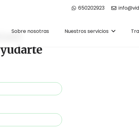
650202923
info@vid
Sobre nosotras
Nuestros servicios
Tr
taré
ayudarte